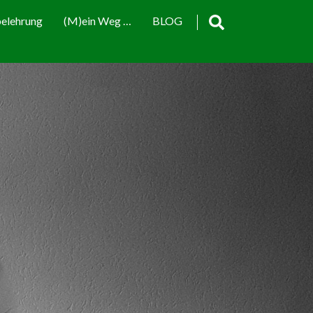
elehrung
(M)ein Weg …
BLOG