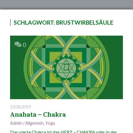
SCHLAGWORT:
BRUSTWIRBELSÄULE
0
13.08.2019
Anahata – Chakra
Admin
/
Allgemein
,
Yoga
Das vierte Chakra ist das HERZ – CHAKRA oder in der