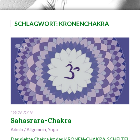
SCHLAGWORT:
KRONENCHAKRA
0
18.09.2019
Sahasrara-Chakra
Admin
/
Allgemein
,
Yoga
Das siebte Chakra ist das KRONEN-CHAKRA, SCHEITEL