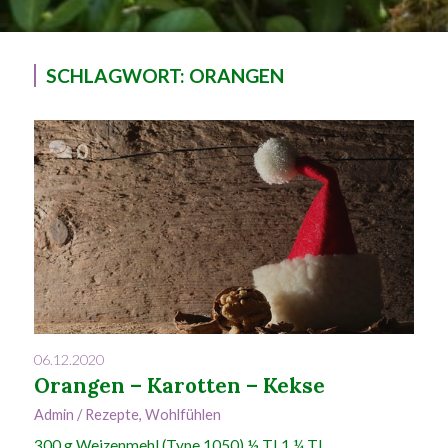
SCHLAGWORT:
ORANGEN
0
06.12.2020
Orangen – Karotten – Kekse
Admin
/
Rezepte
,
Wohlfühlen
300 g Weizenmehl (Type 1050) ½ TL1 ¼ TL