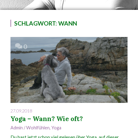
SCHLAGWORT:
WANN
0
27.09.2018
Yoga – Wann? Wie oft?
Admin
/
Wohlfühlen
,
Yoga
Du hast jetzt schon viel gelesen über Yoga, auf dieser