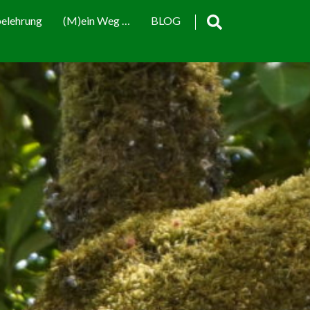
elehrung
(M)ein Weg …
BLOG