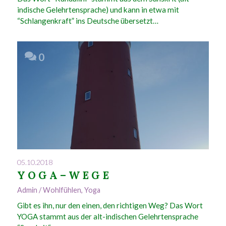
indische Gelehrtensprache) und kann in etwa mit
“Schlangenkraft” ins Deutsche übersetzt…
0
05.10.2018
Y O G A – W E G E
Admin
/
Wohlfühlen
,
Yoga
Gibt es ihn, nur den einen, den richtigen Weg? Das Wort
YOGA stammt aus der alt-indischen Gelehrtensprache