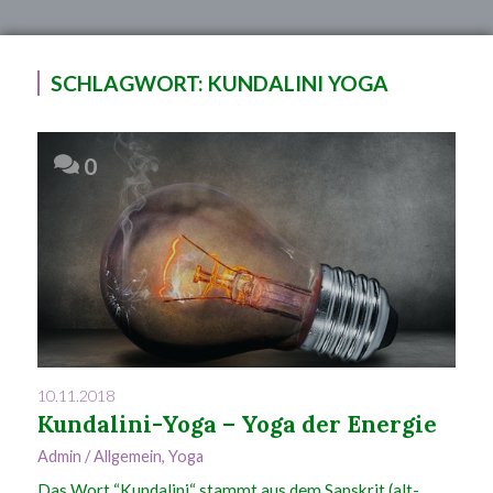
SCHLAGWORT:
KUNDALINI YOGA
0
10.11.2018
Kundalini-Yoga – Yoga der Energie
Admin
/
Allgemein
,
Yoga
Das Wort “Kundalini“ stammt aus dem Sanskrit (alt-