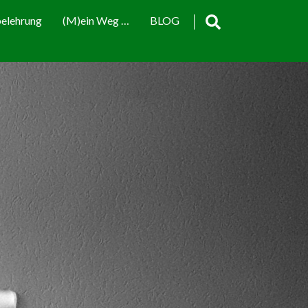
elehrung
(M)ein Weg …
BLOG