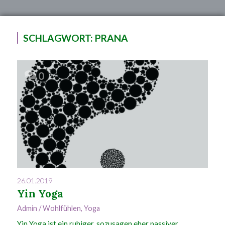
SCHLAGWORT:
PRANA
0
26.01.2019
Yin Yoga
Admin
/
Wohlfühlen
,
Yoga
Yin Yoga ist ein ruhiger, sozusagen eher passiver