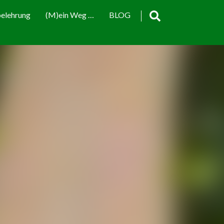
elehrung
(M)ein Weg …
BLOG