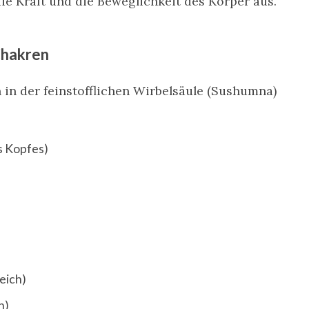
 die Kraft und die Beweglichkeit des Körper aus.
Chakren
in der feinstofflichen Wirbelsäule (Sushumna)
s Kopfes)
eich)
h)