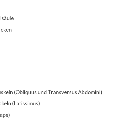
lsäule
ücken
keln (Obliquus und Transversus Abdomini)
keln (Latissimus)
zeps)