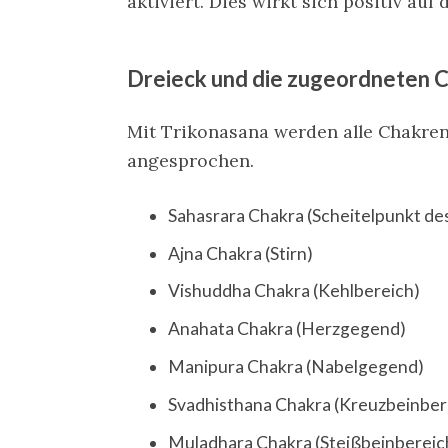
aktiviert. Dies wirkt sich positiv auf
Dreieck und die zugeordneten 
Mit Trikonasana werden alle Chakren 
angesprochen.
Sahasrara Chakra (Scheitelpunkt de
Ajna Chakra (Stirn)
Vishuddha Chakra (Kehlbereich)
Anahata Chakra (Herzgegend)
Manipura Chakra (Nabelgegend)
Svadhisthana Chakra (Kreuzbeinber
Muladhara Chakra (Steißbeinbereic